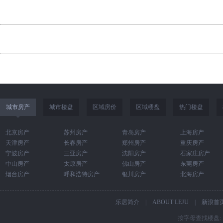
城市房产
城市楼盘
区域房价
区域楼盘
热门楼盘
北京房产
苏州房产
青岛房产
上海房产
天津房产
长春房产
郑州房产
重庆房产
宁波房产
三亚房产
沈阳房产
石家庄房产
中山房产
太原房产
佛山房产
东莞房产
烟台房产
呼和浩特房产
银川房产
北海房产
乐居简介
|
ABOUT LEJU
|
新浪首
按字母查找楼盘