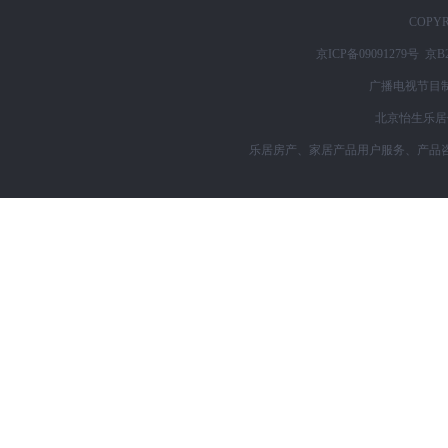
COPYR
京ICP备09091279号
京B2
广播电视节目制
北京怡生乐居信
乐居房产、家居产品用户服务、产品咨询购买