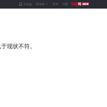
移动端
|
登录
|
注册
手机版
已于现状不符。