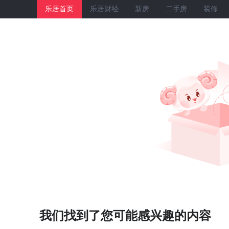
乐居首页
乐居财经
新房
二手房
装修
我们找到了您可能感兴趣的内容