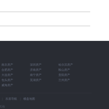
南京房产
深圳房产
哈尔滨房产
合肥房产
济南房产
鞍山房产
大连房产
南宁房产
贵阳房产
包头房产
芜湖房产
兰州房产
威海房产
|
乐居导航
|
楼盘地图
其他