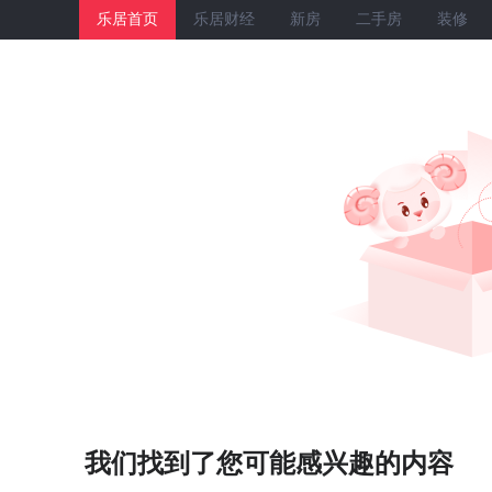
乐居首页
乐居财经
新房
二手房
装修
我们找到了您可能感兴趣的内容