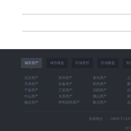
城市房产
城市楼盘
区域房价
区域楼盘
热
北京房产
苏州房产
青岛房产
上
天津房产
长春房产
郑州房产
重
宁波房产
三亚房产
沈阳房产
石
中山房产
太原房产
佛山房产
东
烟台房产
呼和浩特房产
银川房产
北
乐居简介
|
ABOUT LEJ
按