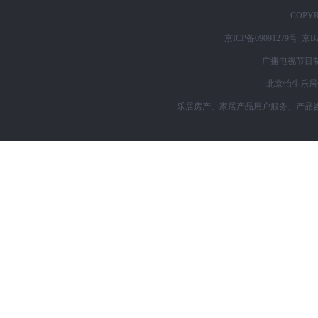
COPYR
京ICP备09091279号
京B2
广播电视节目制
北京怡生乐居信
乐居房产、家居产品用户服务、产品咨询购买