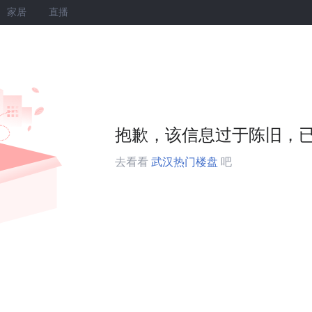
家居
直播
抱歉，该信息过于陈旧，
去看看
武汉热门楼盘
吧