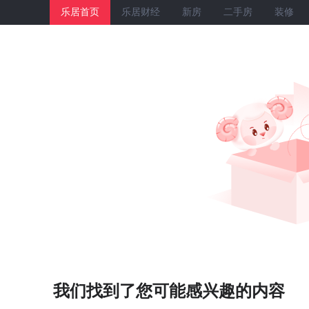
乐居首页
乐居财经
新房
二手房
装修
我们找到了您可能感兴趣的内容