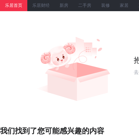
乐居首页
乐居财经
新房
二手房
装修
家居
去
我们找到了您可能感兴趣的内容