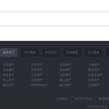
城市房产
城市楼盘
区域房价
区域楼盘
热门楼盘
北京房产
苏州房产
青岛房产
上海房产
天津房产
长春房产
郑州房产
重庆房产
宁波房产
三亚房产
沈阳房产
石家庄房产
中山房产
太原房产
佛山房产
东莞房产
烟台房产
呼和浩特房产
银川房产
北海房产
乐居简介
|
ABOUT LEJU
|
新浪首
按字母查找楼盘