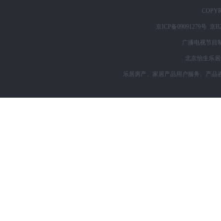
COPYR
京ICP备09091279号
京B2
广播电视节目制
北京怡生乐居信
乐居房产、家居产品用户服务、产品咨询购买