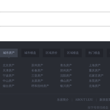
城市房产
城市楼盘
区域房价
区域楼盘
热门楼盘
北京房产
苏州房产
青岛房产
上海房产
天津房产
长春房产
郑州房产
重庆房产
宁波房产
三亚房产
沈阳房产
石家庄房产
中山房产
太原房产
佛山房产
东莞房产
烟台房产
呼和浩特房产
银川房产
北海房产
乐居简介
|
ABOUT LEJU
|
新浪首
按字母查找楼盘